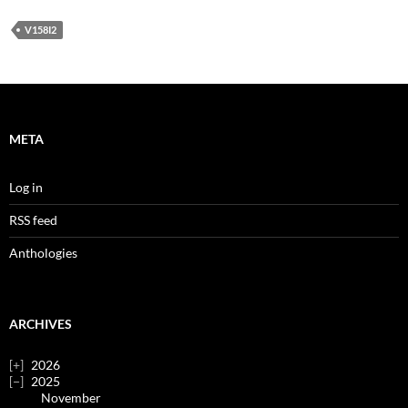
V158I2
META
Log in
RSS feed
Anthologies
ARCHIVES
2026
2025
November